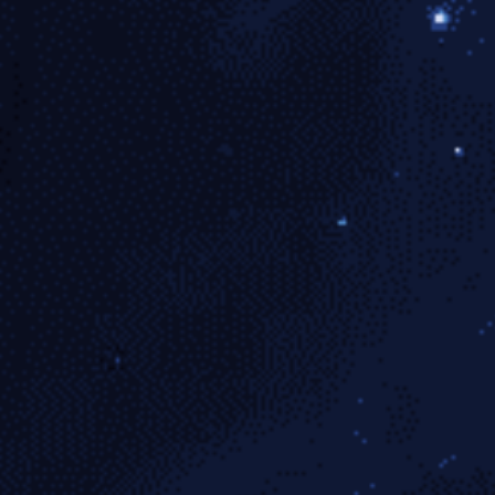
整。他意识到单靠个人突破难以撕开维快
路渗透来打开局面。这种灵活应变让全队
与此同时，维快速教练则采用了保守但有
保持体能充沛，以便随
星空电竞官网
时应
力也帮助球队及时化解了几次险情，为最