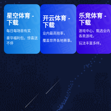
战术运用、双方球队的特点、教练的策略
何体现足球运动的复杂性和精彩瞬间。首
进攻和防守上的安排及其效果；接着，将
进一步理解他们在本场比赛中的表现；然
的影响；最后，将聚焦于球员个人能力和
发挥作用。这四个方面将为我们全面解读
1、比赛中的战术运用
在比尔森与维快速的对决中，双方都展现
主场作战时通常倾向于采取进攻型阵型。
击。在此过程中，中场球员需要承担起连
相较之下，维快速则更注重防守反击。他
抵挡比尔森的攻击，同时寻找机会进行快
作战能力，还要求前锋能够迅速抓住反击
随着比赛的进行，两队不断根据场上情况