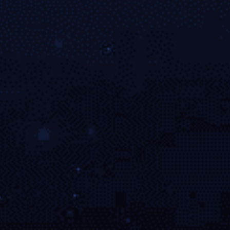
团结起来，共同欣赏它带来的激情和快乐。从某种意
，一次思想交流，让我们期待未来更多类似精彩纷呈
下一篇