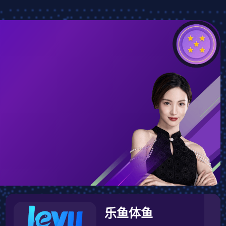
首页
介绍
星空电竞
落地项目
集团动态
集团
落地项目
首页
OUR CASES